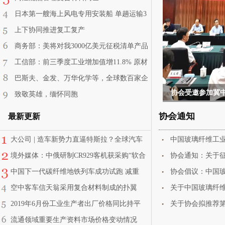
日本第一艘海上风电专用安装船 单趟运输3
台12MW
上下协同推进复工复产
商务部：美将对我3000亿美元征税清单产品
启动排除程序
工信部：前三季度工业增加值增11.8% 原材
料制造业保持增长
巴斯夫、金发、万华化学等，全球数百家企
业布局可降解塑料
致敬英雄，缅怀同胞
协会通知
最新更新
大公司 | 造车新势力直逼特斯拉？全球汽车
中国玻璃纤维工业
自动驾驶硬件排名新鲜出炉！
境外媒体：中俄研制CR929客机获采购“软合
协会通知：关于
同”
中国下一代碳纤维地铁列车成功试跑 减重
协会倡议：中国玻
13%节能15%以上
空中客车信天翁采用复合材料制成的扑翼
关于中国玻璃纤维
2019年6月份工业生产者出厂价格同比持平
关于协会拟推荐
流通领域重要生产资料市场价格变动情况