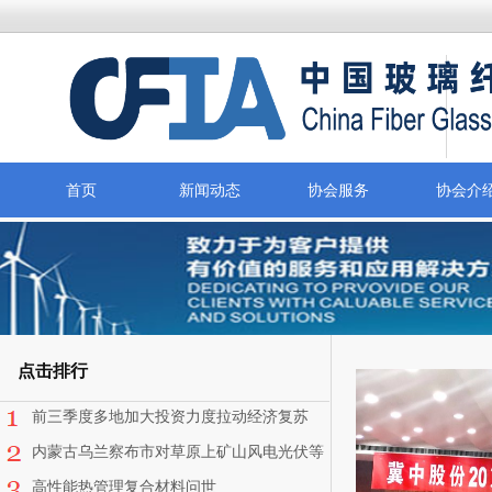
首页
新闻动态
协会服务
协会介
点击排行
前三季度多地加大投资力度拉动经济复苏
——投资在趋稳 结构待改善
内蒙古乌兰察布市对草原上矿山风电光伏等
项目限期退出
高性能热管理复合材料问世