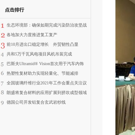
点击排行
生态环境部：确保如期完成污染防治攻坚战
阶段性目标任务
各地加大力度推进复工复产
前10月进出口稳定增长 外贸韧性凸显
共和5万千瓦风电项目风机吊装完成
巴斯夫Ultramid® Vision首次用于汽车内饰
光线畅通无阻
热塑性复材助力实现轻量化、节能减排
全国玻璃纤维行业2021年工作会重点关注议
题之二：重点细分应用市场未来走势与需求
朗盛将复合材料的应用扩展到挤吹成型领域
升级分析
可生产车身加强用空心型材
德国公司开发铝复合玄武岩纱线