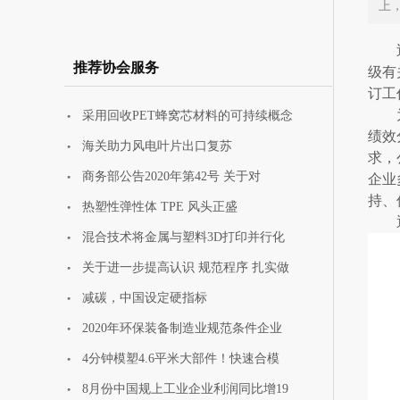
上
新动能新优势
推荐协会服务
级有
订工
采用回收PET蜂窝芯材料的可持续概念
中国玻璃纤维工业协
绩效
海关助力风电叶片出口复苏
会再度荣获中
求，
商务部公告2020年第42号 关于对
企业
持、
热塑性弹性体 TPE 风头正盛
混合技术将金属与塑料3D打印并行化
关于进一步提高认识 规范程序 扎实做
减碳，中国设定硬指标
2020年环保装备制造业规范条件企业
4分钟模塑4.6平米大部件！快速合模
8月份中国规上工业企业利润同比增19