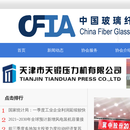
首页
新闻动态
协会服务
协会介
点击排行
国家统计局：一季度工业企业利润延续较快
恢复态势
2021~2030年全球预计新增风电装机容量接
近1太瓦
前三季度多地加大投资力度拉动经济复苏