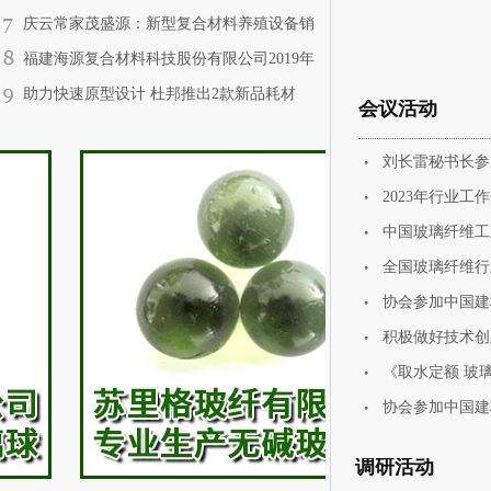
伯特奖
庆云常家茂盛源：新型复合材料养殖设备销
往法德美
福建海源复合材料科技股份有限公司2019年
半年度业绩预告
助力快速原型设计 杜邦推出2款新品耗材
会议活动
刘长雷秘书长参
2023年行业工
中国玻璃纤维工
全国玻璃纤维行
协会参加中国建
积极做好技术创
《取水定额 玻
协会参加中国建
调研活动