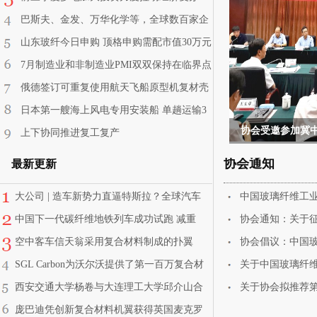
——投资在趋稳 结构待改善
巴斯夫、金发、万华化学等，全球数百家企
业布局可降解塑料
山东玻纤今日申购 顶格申购需配市值30万元
7月制造业和非制造业PMI双双保持在临界点
以上
俄德签订可重复使用航天飞船原型机复材壳
体制造合同
日本第一艘海上风电专用安装船 单趟运输3
台12MW
上下协同推进复工复产
协会通知
最新更新
大公司 | 造车新势力直逼特斯拉？全球汽车
中国玻璃纤维工业
自动驾驶硬件排名新鲜出炉！
中国下一代碳纤维地铁列车成功试跑 减重
协会通知：关于
13%节能15%以上
空中客车信天翁采用复合材料制成的扑翼
协会倡议：中国玻
SGL Carbon为沃尔沃提供了第一百万复合材
关于中国玻璃纤维
料板簧
西安交通大学杨卷与大连理工大学邱介山合
关于协会拟推荐
作制备出系列二维石墨烯复合材料
庞巴迪凭创新复合材料机翼获得英国麦克罗