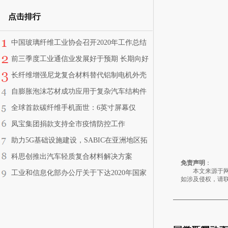
点击排行
中国玻璃纤维工业协会召开2020年工作总结
会 刘建华会长出席
前三季度工业通信业发展好于预期 长期向好
基本面没变
长纤维增强尼龙复合材料替代铝制电机外壳
自膨胀泡沫芯材成功应用于复杂汽车结构件
全球首款碳纤维手机面世：6英寸屏幕仅
125g
凤宝集团捐款支持全市疫情防控工作
助力5G基础设施建设，SABIC在亚洲地区拓
展特种树脂产能
科思创推出汽车轻质复合材料解决方案
免责声明
：
本文来源于网络
工业和信息化部办公厅关于下达2020年国家
如涉及侵权，请
重大工业专项节能监察任务的通知