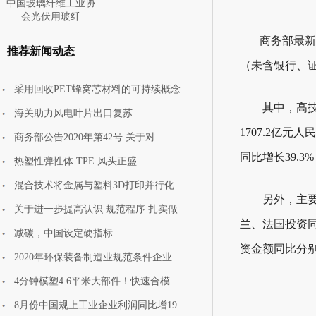
中国玻璃纤维工业协
会光伏用玻纤
商务部最新
推荐新闻动态
（未含银行、
采用回收PET蜂窝芯材料的可持续概念
其中，高技术
中国玻璃纤维工业协
海关助力风电叶片出口复苏
会携安全防护
1707.2
亿元人民
商务部公告2020年第42号 关于对
同比增长
39.3%
热塑性弹性体 TPE 风头正盛
混合技术将金属与塑料3D打印并行化
另外，主要投
关于进一步提高认识 规范程序 扎实做
兰、法国投资
减碳，中国设定硬指标
资金额同比分
2020年环保装备制造业规范条件企业
4分钟模塑4.6平米大部件！快速合模
8月份中国规上工业企业利润同比增19