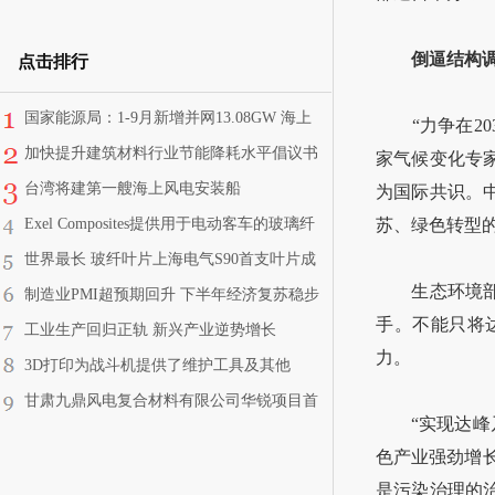
倒逼结构
点击排行
国家能源局：1-9月新增并网13.08GW 海上
“力争在20
风电新增1.06GW
加快提升建筑材料行业节能降耗水平倡议书
家气候变化专
台湾将建第一艘海上风电安装船
为国际共识。
Exel Composites提供用于电动客车的玻璃纤
苏、绿色转型
维型材
世界最长 玻纤叶片上海电气S90首支叶片成
功下线
生态环境部应
制造业PMI超预期回升 下半年经济复苏稳步
手。不能只将
启航
工业生产回归正轨 新兴产业逆势增长
力。
3D打印为战斗机提供了维护工具及其他
甘肃九鼎风电复合材料有限公司华锐项目首
“实现达峰乃
支叶片在酒泉经开区下线
色产业强劲增
是污染治理的