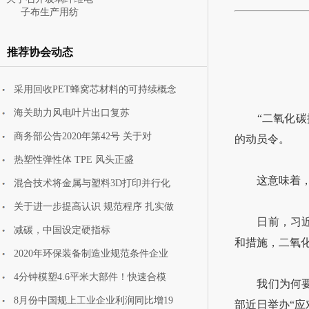
子布生产用纺
推荐协会动态
采用回收PET蜂窝芯材料的可持续概念
主赛道需求升级叠加
海关助力风电叶片出口复苏
新赛道培育渐
“二氧化碳排放
商务部公告2020年第42号 关于对
的动员令。
热塑性弹性体 TPE 风头正盛
这意味着，我
混合技术将金属与塑料3D打印并行化
关于进一步提高认识 规范程序 扎实做
日前，习近平
减碳，中国设定硬指标
和措施，二氧化
2020年环保装备制造业规范条件企业
4分钟模塑4.6平米大部件！快速合模
我们为何要提
8月份中国规上工业企业利润同比增19
部近日举办“应