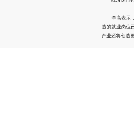
李高表示，过
造的就业岗位
产业还将创造
免责声明
：
本文来源于网络
如涉及侵权，请
同类协会动态
安全与轻量化兼顾
2022年9月下