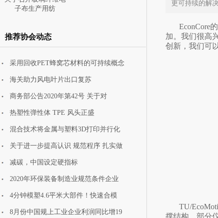
更可持续的解决
子布生产用纺
EconCo
加。我们很高兴
推荐协会动态
创新，我们可以
采用回收PET蜂窝芯材料的可持续概念
主赛道需求升级叠加
海关助力风电叶片出口复苏
新赛道培育渐
商务部公告2020年第42号 关于对
热塑性弹性体 TPE 风头正盛
混合技术将金属与塑料3D打印并行化
关于进一步提高认识 规范程序 扎实做
减碳，中国设定硬指标
2020年环保装备制造业规范条件企业
4分钟模塑4.6平米大部件！快速合模
TU/Eco
8月份中国规上工业企业利润同比增19
撑结构、部分