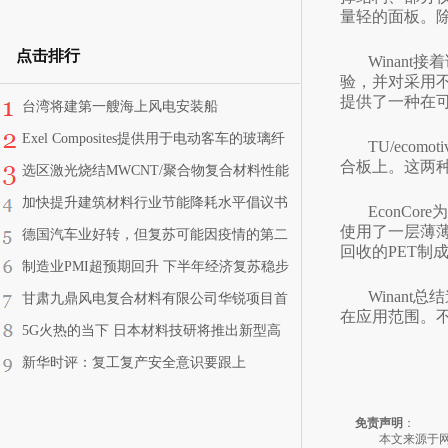
量轻的面板。除
点击排行
Winan
验，并对采用
提供了一种在
台湾将建第一艘海上风电安装船
Exel Composites提供用于电动客车的玻璃纤
TU/ec
合板上。这两
维型材
选区激光烧结MWCNT/聚合物复合材料性能
研究
加快提升建筑材料行业节能降耗水平倡议书
EconC
使用了一层薄
德国汽车业好转，但复苏可能因疫情的第二
回收的PET制
波来袭而停滞
制造业PMI超预期回升 下半年经济复苏稳步
启航
Winan
甘肃九鼎风电复合材料有限公司华锐项目首
在应用范围。
支叶片在酒泉经开区下线
5G火热的当下 日本材料技研将推出新型高
耐热透明树脂
新华时评：复工复产安全意识要跟上
免责声明
：
本文来源于网络