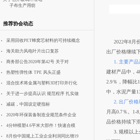
子布生产用纺
推荐协会动态
采用回收PET蜂窝芯材料的可持续概念
2022年
主赛道需求升级叠加
海关助力风电叶片出口复苏
出厂价格继续
新赛道培育渐
1. 主要产
商务部公告2020年第42号 关于对
建材产品中，4
热塑性弹性体 TPE 风头正盛
2.9％，降幅
混合技术将金属与塑料3D打印并行化
中，水泥产量13
关于进一步提高认识 规范程序 扎实做
2. 出厂
减碳，中国设定硬指标
月高0.7％。
2020年环保装备制造业规范条件企业
品价格持续下
4分钟模塑4.6平米大部件！快速合模
3. 规模
8月份中国规上工业企业利润同比增19