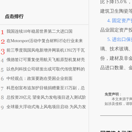
比下降15.0
建筑卫生陶瓷
点击排行
4. 固定资
品业固定资产投
我国连续10年稳居世界第二大进口国
5. 进出口
在Motorsport活动中复合材料讨论行业未来
璃、技术玻璃
前三季度我国风电新增并网装机1392万千瓦
份，建材及非金
俄德签订可重复使用航天飞船原型机复材壳
品进口数量、
体制造合同
以色列科技公司研发出或可取代传统塑料的
新型环保热塑材料
中经观点：政策要跑在受困企业前面
科思创宣布追加护目镜捐赠量至15万副，总
免责声明
：
价值560万元
总投资20亿元 望奎风力发电项目进入测试阶
本文来源于网络
如涉及侵权，请
段
全球最大浮动式海上风电项目启动 为风力发
电掀开新一页