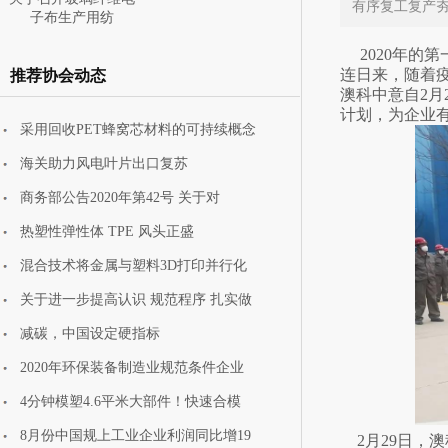
有序复工复产
子布生产用纺
2020年
连日来，随着
推荐协会动态
澳科中意自2
计划，为企业
采用回收PET蜂窝芯材料的可持续概念
主赛道需求升级叠加
海关助力风电叶片出口复苏
新赛道培育渐
商务部公告2020年第42号 关于对
热塑性弹性体 TPE 风头正盛
混合技术将金属与塑料3D打印并行化
关于进一步提高认识 规范程序 扎实做
减碳，中国设定硬指标
2020年环保装备制造业规范条件企业
4分钟模塑4.6平米大部件！快速合模
8月份中国规上工业企业利润同比增19
2月29日