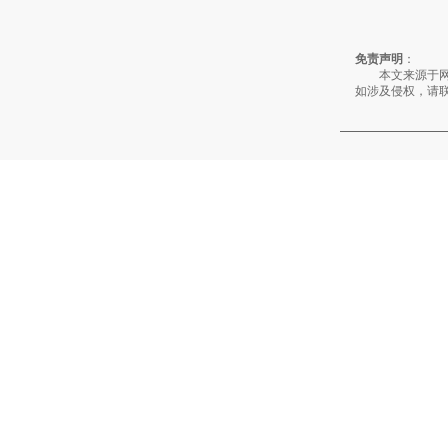
免责声明
：
本文来源于网络
如涉及侵权，请
同类协会动态
安全与轻量化兼顾
2022年9月下
2022年7月下
威远至诚复材：年
关于网站