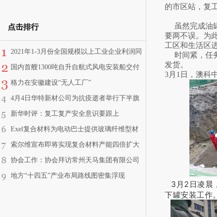
的市区站，复
虽然完成油
点击排行
要两不误。为
工区和生活区
2021年1-3月份全国规模以上工业企业利润同
时间紧，任
发货。
比增长1.37倍 两年平均增长22.6%
国内首艘1300吨自升自航式风电安装船交付
3月1日，澳
使用
格力在安徽建设“无人工厂”
4月4日华特新材公司为抗疫逝者举行下半旗
志哀仪式
新华时评：复工复产安全意识要跟上
Exel复合材料为电动巴士提供玻璃纤维型材
索尔维宣布即将实现复合材料产能四倍扩大
目标
协会工作：协会拜访常州天马集团有限公司
（原建材二五三厂）
地方“十四五”产业布局路线图密集浮现
3月2日凌
下罐安装工作